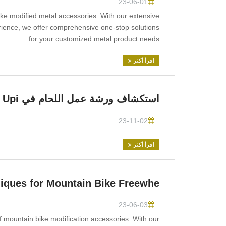
23-06-01
ke modified metal accessories. With our extensive
rience, we offer comprehensive one-stop solutions
for your customized metal product needs.
اقرأ أكثر
استكشاف ورشة عمل اللحام في Upi
23-11-02
اقرأ أكثر
iques for Mountain Bike Freewhe
23-06-03
 mountain bike modification accessories. With our