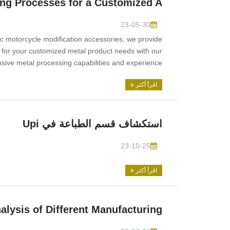
ng Processes for a Customized A
23-05-30
ic motorcycle modification accessories, we provide
for your customized metal product needs with our
sive metal processing capabilities and experience.
اقرأ أكثر
استكشاف قسم الطباعة في Upi
23-10-25
اقرأ أكثر
lysis of Different Manufacturing