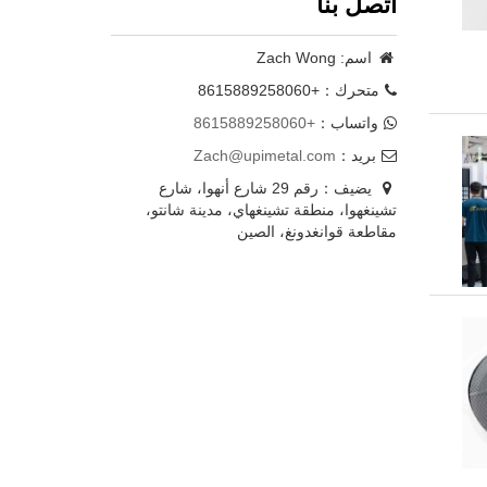
اتصل بنا
اسم: Zach Wong
متحرك：+8615889258060
واتساب：
+8615889258060
بريد：
Zach@upimetal.com
يضيف：رقم 29 شارع أنهوا، شارع
تشينغهوا، منطقة تشينغهاي، مدينة شانتو،
مقاطعة قوانغدونغ، الصين