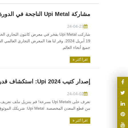
مشاركة Upi Metal الناجحة في الدورة 135 لمعرض كانتو
24-04-23
19 أبريل 2024. وفر لنا هذا المعرض التجاري ال
جميع أنحاء العالم.
اقرأ أكثر
إصدار كتيب Upi 2024: استكشاف قدراتنا في تصنيع أجزا
24-04-02
تعرف على Upi Metals بسرعة! قم بتنزيل 
من قطع المعدن المخصصة. Upi Metal: شريكك الموثوق به في حلول معالجة المعادن.
اقرأ أكثر