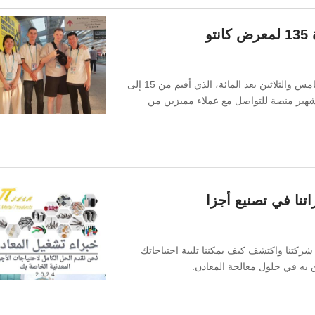
شاركت Upi Metal بفخر في معرض كانتون التجاري الخامس والثلاثين بعد المائة، الذي أقيم من 15 إلى
عالمي الشهير منصة للتواصل مع عملاء مميزين من
ملف تعريف شركتنا واكتشف كيف يمكننا تلبية احتياجاتك