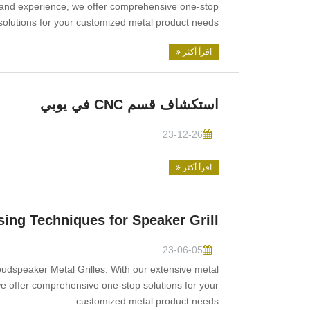
s and experience, we offer comprehensive one-stop
solutions for your customized metal product needs.
اقرأ أكثر
استكشاف قسم CNC في يوبي
23-12-26
اقرأ أكثر
ing Techniques for Speaker Grill
23-06-05
udspeaker Metal Grilles. With our extensive metal
we offer comprehensive one-stop solutions for your
customized metal product needs.